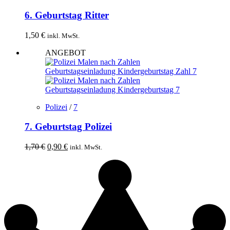
6. Geburtstag Ritter
1,50
€
inkl. MwSt.
ANGEBOT
Polizei
/
7
7. Geburtstag Polizei
Ursprünglicher
Aktueller
1,70
€
0,90
€
inkl. MwSt.
Preis
Preis
war:
ist:
1,70 €
0,90 €.