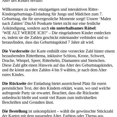
Alter des Kindes heraus!
Willkommen zu einer einzigartigen und interaktiven Ritter-
Kindergeburtstags-Einladung für Jungs und Mädchen zum 7.
Geburtstag, die für unvergessliche Momente sorgt! Unsere ‘Malen
nach Zahlen’ DinA6 Postkarte bietet nicht nur eine festliche
Ankündigung, sondern auch
ein unterhaltsames Rätsel
:
‘WIE ALT WERDE ICH?’ – Die eingeladenen Kinder entdecken
es, indem sie die Zahlen geschickt miteinander verbinden und so
herausfinden, dass das Geburtstagskind 7 Jahre alt wird.
Die Vorderseite
der Karte enthüllt eine versteckte Zahl hinter einem
bezaubernden Ritterthema, inklusive Schloss, Krone, Schwert,
Drache, Wimpel, Speer, Ritterhelm, Diamanten und Sternchen.
Diese Zahl gibt einen Hinweis auf das Alter des Geburtstagskindes,
und ihr könnt aus den Zahlen 4 bis 9 wählen, je nach dem Alter
eures Kindes.
Die Rückseite
der Einladung bietet ausreichend Platz für euren
persönlichen Text, der den Kindern erklärt, wann, wo und welche
aufregende Party sie erwartet. Beachtet, dass die Rückseite
unbedruckt bleibt und somit viel Raum zum individuellen
Beschriften und Gestalten lässt.
Die Bestellung
ist unkompliziert – wählt die gewünschte Stückzahl
der Karten mit dem passenden Alter, Farbton oder Thema aus.