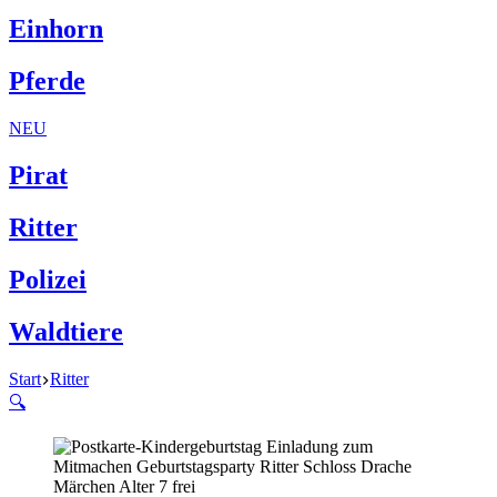
Einhorn
Pferde
NEU
Pirat
Ritter
Polizei
Waldtiere
Start
Ritter
🔍